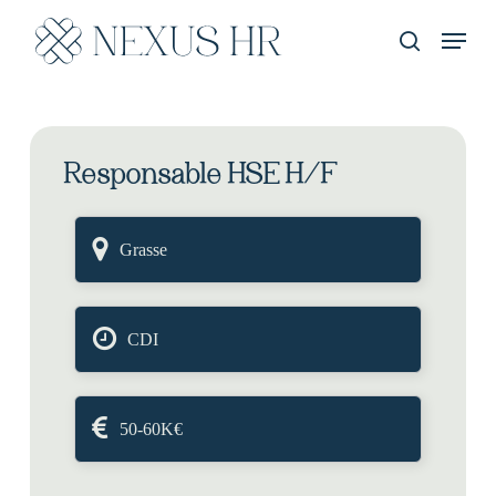
Skip
Menu
to
recherche
main
content
Responsable HSE H/F
Grasse
CDI
50-60K€